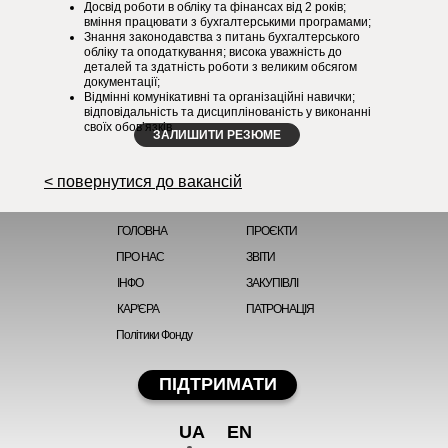
Досвід роботи в обліку та фінансах від 2 років;
вміння працювати з бухгалтерськими програмами;
Знання законодавства з питань бухгалтерського
обліку та оподаткування; висока уважність до
деталей та здатність роботи з великим обсягом
документації;
Відмінні комунікативні та організаційні навички;
відповідальність та дисциплінованість у виконанні
своїх обов’язків.
ЗАЛИШИТИ РЕЗЮМЕ
< повернутися до вакансій
ГОЛОВНА
ПРОЄКТИ
ПРО НАС
ЗВІТИ
ІНФО
ЗАКУПІВЛІ
КАР'ЄРА
ПАТРОНАЦІЯ
Політики Фонду
ПІДТРИМАТИ
UA
EN