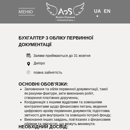
UA
EN
МЕНЮ
БУХГАЛТЕР З ОБЛІКУ ПЕРВИННОЇ
ДОКУМЕНТАЦІЇ
Заявки приймаються до 31 жовтня
Дніпро
повна зайнятість
ОСНОВНІ ОБОВ’ЯЗКИ:
Заповнення та облік первинної документації, такої
як рахунки-фактури, акти виконаних робіт,
створення платіжних дорученнь;
Координація з іншими відділами та зовнішніми
контрагентами щодо фінансових питань; ведення
цифрового архіву первинних документів; підготовка
звітності для внутрішніх та зовнішніх потреб фонду;
Виконання інших завдань, пов’язаних з фінансовим
обліком та звітністю, що можуть виникнути.
НЕОБХІДНИЙ ДОСВІД: