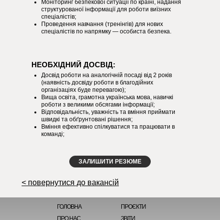
Моніторинг безпекової ситуації по країні, надання
структурованої інформації для роботи виїзних
спеціалістів;
Проведення навчання (тренінгів) для нових
спеціалістів по напрямку — особиста безпека.
НЕОБХІДНИЙ ДОСВІД:
Досвід роботи на аналогічній посаді від 2 років
(наявність досвіду роботи в благодійних
організаціях буде перевагою);
Вища освіта, грамотна українська мова, навичкі
роботи з великими обсягами інформації;
Відповідальність, уважність та вміння приймати
швидкі та обґрунтовані рішення;
Вміння ефективно спілкуватися та працювати в
команді;
ЗАЛИШИТИ РЕЗЮМЕ
< повернутися до вакансій
ГОЛОВНА
ПРОЄКТИ
ПРО НАС
ЗВІТИ